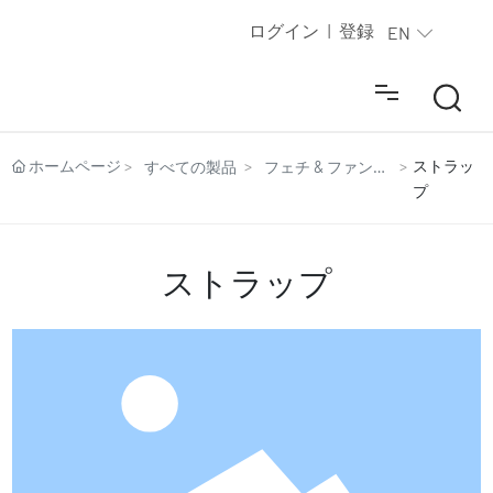
ログイン
登録
|
EN
すべての製品
ホームページ
ストラッ
すべての製品
フェチ & ファンタ
プ
ジー
新製品
ストラップ
サービスセンター
動画とブログ
私たちについて
連絡先